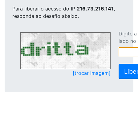
Para liberar o acesso
do IP
216.73.216.141
,
responda ao desafio abaixo.
Digite 
lado no
[trocar imagem]