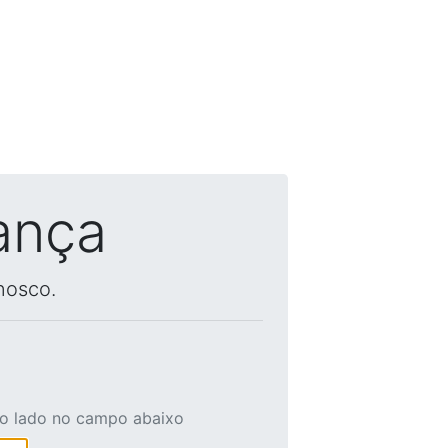
ança
nosco.
ao lado no campo abaixo