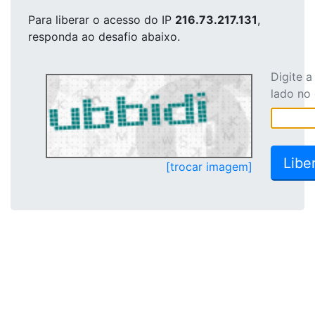
Para liberar o acesso
do IP
216.73.217.131
,
responda ao desafio abaixo.
Digite 
lado no
[trocar imagem]