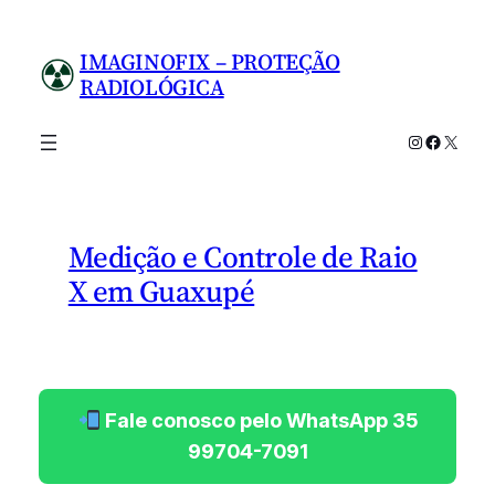
Pular
para
IMAGINOFIX – PROTEÇÃO
o
RADIOLÓGICA
conteúdo
Instagram
Facebo
X
Medição e Controle de Raio
X em Guaxupé
Fale conosco pelo WhatsApp 35
99704-7091