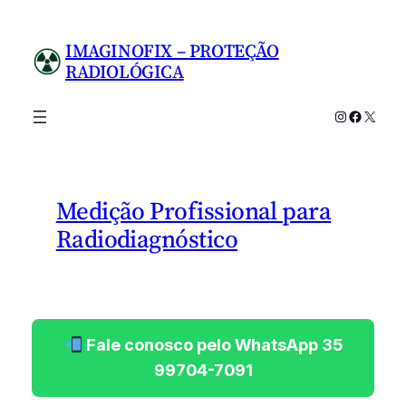
Pular
para
IMAGINOFIX – PROTEÇÃO
o
RADIOLÓGICA
conteúdo
Instagram
Facebo
X
Medição Profissional para
Radiodiagnóstico
Fale conosco pelo WhatsApp 35
99704-7091