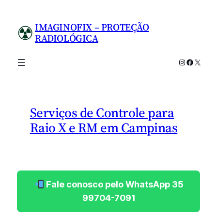
Pular
para
IMAGINOFIX – PROTEÇÃO
o
RADIOLÓGICA
conteúdo
Instagram
Facebo
X
Serviços de Controle para
Raio X e RM em Campinas
Fale conosco pelo WhatsApp 35
99704-7091