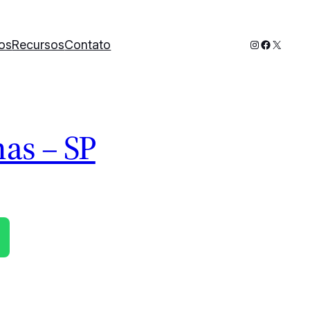
Instagram
Faceboo
X
os
Recursos
Contato
as – SP